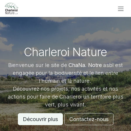
Se rendre au contenu
Charleroi Nature
Bienvenue sur le site de
ChaNa. Notre
asbl est
engagée pour la biodiversité et le lien entre
l’humain et la nature.
Découvrez nos projets, nos activités et nos
actions pour faire de Charleroi un territoire plus
vert, plus vivant.
Découvrir plus
Contactez-nous