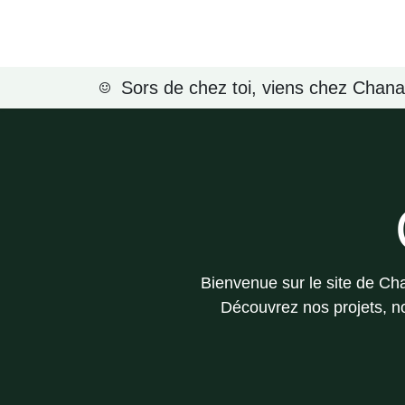
Se rendre au contenu
Activités
Missions
Sors de chez toi, viens chez Cha
Bienvenue sur le site de
ChaN
Découvrez nos projets, nos a